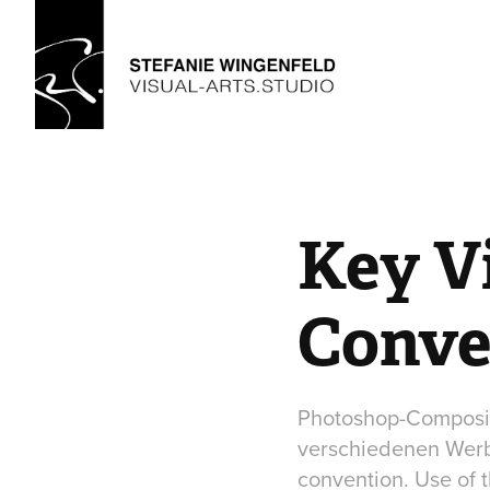
Key Vi
Conve
Photoshop-Composing
verschiedenen Werbe
convention. Use of t