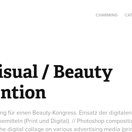
CHARMING
CA
sual / Beauty 
ntion
 für einen Beauty-Kongress. Einsatz der digitalen
mitteln (Print und Digital). // Photoshop compositi
he digital collage on various advertising media (prin